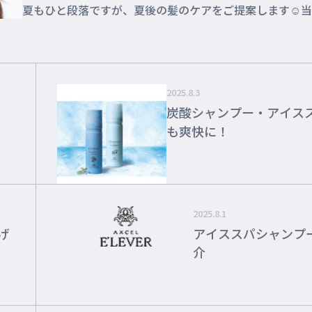
夏もひと段落ですが、夏後の髪のケアをご提案します☺️
はケラスターゼを使用して...
2025.8.3
炭酸シャンプー・アイス
も爽快に！
2025.8.1
げ
アイススパシャンプ
介