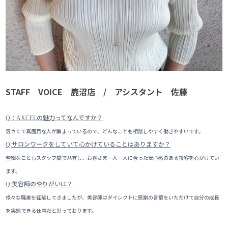
STAFF VOICE 鹿沼店 / アシスタント 佐藤
：
の魅力ってなんですか？
Q
AXCEL
気さくで真面目な人が集まっているので、どんなことも相談しやすく働きやすいです。
サロンワークをしていて心かけていることはありますか？
Q:
些細なこともスタッフ間で共有し、お客さま一人一人に合った安心感のある接客を心がけてい
ます。
美容師のやりがいは？
Q:
様々な職業を経験してきましたが、美容師はダイレクトに感謝の言葉をいただけて自分の成長
を実感できる仕事だと思っております。