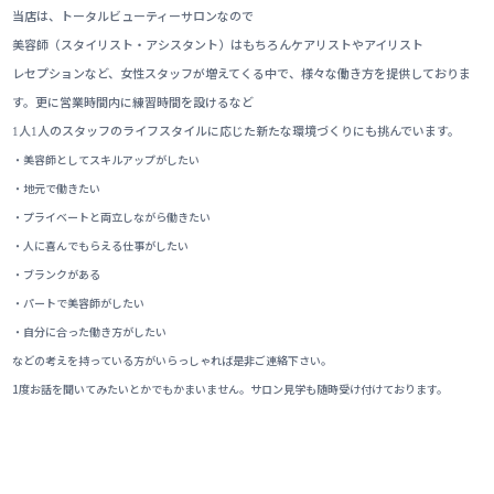
当店は、トータルビューティーサロンなので
美容師（スタイリスト・アシスタント）はもちろんケアリストやアイリスト
レセプションなど、女性スタッフが増えてくる中で、様々な働き方を提供しておりま
す。更に営業時間内に練習時間を設けるなど
人
人のスタッフのライフスタイルに応じた新たな環境づくりにも挑んでいます。
1
1
・美容師としてスキルアップがしたい
・地元で働きたい
・プライベートと両立しながら働きたい
・人に喜んでもらえる仕事がしたい
・ブランクがある
・パートで美容師がしたい
・自分に合った働き方がしたい
などの考えを持っている方がいらっしゃれば是非ご連絡下さい。
1度お話を聞いてみたいとかでもかまいません。サロン見学も随時受け付けております。