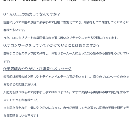
：
の魅力ってなんですか？
Q
AXCEL
他店に比べてお店の景観が豪華なので他店と差別化ができ、期待をしてご来店してくださるお
客様が多いです。
また、店内もリゾートの雰囲気なので落ち着いたリラックスできる空間になってます。
サロンワークをしていて心かけていることはありますか？
Q:
些細なこともスタッフ間で共有し、お客さま一人一人に合った安心感のある接客を心がけてい
ます。
美容師のやりがい・求職者へメッセージ
Q:
美容師は練習の繰り返しやトライアンドエラーな事が多いですし、日々のサロンワークの中で
お客様との距離が近い分、
人間力も試されるので簡単な仕事ではありません。ですが沢山いる美容師の中で自分を求めて
来てくださるお客様が1人
でも居たらそれが一気にやりがいになって、自分が練習してきた事でお客様の笑顔を間近で見
れる素晴らしい仕事です！