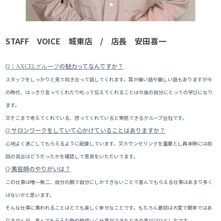
STAFF VOICE 城東店 / 店長 安田喜一
：
の魅力ってなんですか？
Q
AXCELグループ
スタッフをしっかりと見て向き合って話してくれます。耳が痛い話や厳しい話もありますが今
の時代、はっきり言ってくれたり叱って伝えてくれることは今後の自分にとっての学びになり
ます。
又そこまで考えてくれている、想ってくれていると実感できるグループ会社です。
サロンワークをしていて心かけていることはありますか？
Q:
心地よく過ごしてもらえるように配慮しています。又カウンセリングを重要とし再来時には前
回の具合はどうだったかを確認して意見をいただいてます。
美容師のやりがいは？
Q:
この仕事は唯一無二、自分の腕で自分にしかできないことで喜んでもらえる仕事はあまり多く
はないかと思います。
そんな仕事に携われることはとても楽しく幸せなことです。もちろん最初は大変で簡単ではあ
りませんが、喜んでもらえた時や納得いく仕事ができたときの喜びはひとしおです。