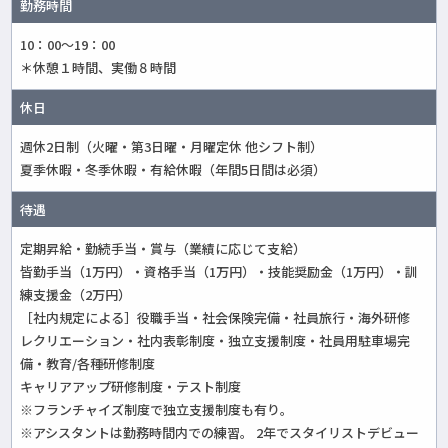
勤務時間
10：00～19：00
＊休憩１時間、実働８時間
休日
週休2日制（火曜・第3日曜・月曜定休 他シフト制）
夏季休暇・冬季休暇・有給休暇（年間5日間は必須）
待遇
定期昇給・勤続手当・賞与（業績に応じて支給）
皆勤手当（1万円）・資格手当（1万円）・技能奨励金（1万円）・訓
練支援金（2万円）
［社内規定による］役職手当・社会保険完備・社員旅行・海外研修
レクリエーション・社内表彰制度・独立支援制度・社員用駐車場完
備・教育/各種研修制度
キャリアアップ研修制度・テスト制度
※フランチャイズ制度で独立支援制度も有り。
※アシスタントは勤務時間内での練習。 2年でスタイリストデビュー