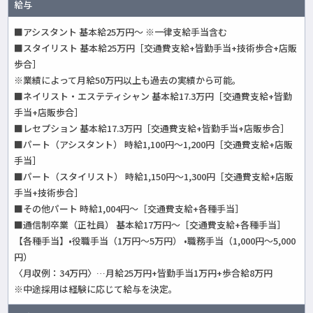
給与
■アシスタント 基本給25万円～ ※一律支給手当含む
■スタイリスト 基本給25万円［交通費支給+皆勤手当+技術歩合+店販
歩合］
※業績によって月給50万円以上も過去の実績から可能。
■ネイリスト・エステティシャン 基本給17.3万円［交通費支給+皆勤
手当+店販歩合］
■レセプション 基本給17.3万円［交通費支給+皆勤手当+店販歩合］
■パート（アシスタント） 時給1,100円～1,200円［交通費支給+店販
手当］
■パート（スタイリスト） 時給1,150円～1,300円［交通費支給+店販
手当+技術歩合］
■その他パート 時給1,004円～［交通費支給+各種手当］
■通信制卒業（正社員） 基本給17万円～［交通費支給+各種手当］
【各種手当】•役職手当（1万円～5万円） •職務手当（1,000円～5,000
円）
〈月収例：34万円〉…月給25万円+皆勤手当1万円+歩合給8万円
※中途採用は経験に応じて給与を決定。