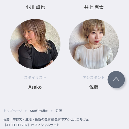
小川 卓也
井上 惠太
スタイリスト
アシスタント
Asako
佐藤
トップページ
Staff Profile
佐藤
佐藤｜宇都宮・鹿沼・佐野の美容室 美容院アクセルエルヴェ
【AXCEL ELEVER】 オフィシャルサイト