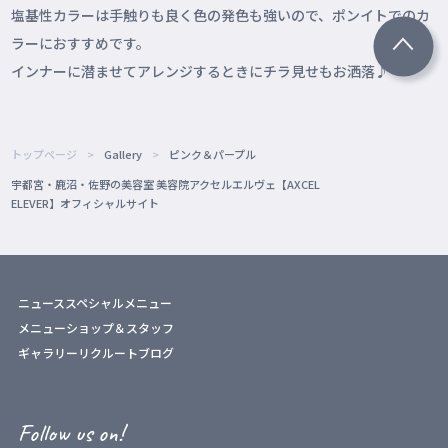
塩基性カラーは手触りも良く色の発色も強いので、ポンイトでのカ
ラーにおすすめです。
インナーに潜ませてアレンジするときにチラ見せもお洒落♪
トップページ
Gallery
ピンク＆パープル
宇都宮・鹿沼・佐野の美容室 美容院アクセルエルヴェ【AXCEL
ELEVER】オフィシャルサイト
ニュース
スペシャルメニュー
メニュー
ショップ＆スタッフ
ギャラリー
リクルート
ブログ
Follow us on!