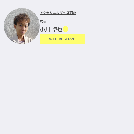
アクセルエルヴェ 鹿沼店
店長
小川 卓也
WEB RESERVE